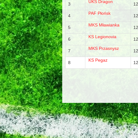
UKS Dragon
3
1
PAF Płońsk
4
1
MKS Mławianka
5
1
KS Legionovia
6
1
MKS Przasnysz
7
1
KS Pegaz
8
1