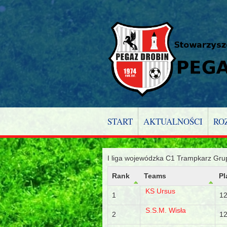
START
AKTUALNOŚCI
RO
I liga wojewódzka C1 Trampkarz Gr
Rank
Teams
Pl
KS Ursus
1
1
S.S.M. Wisła
2
1