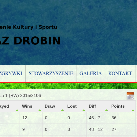
ZGRYWKI
STOWARZYSZENIE
GALERIA
KONTAKT
upa 1 (RW) 2015/2106
ayed
Wins
Draw
Lost
Diff
Points
2
12
0
0
46 - 7
36
2
9
0
3
48 - 12
27